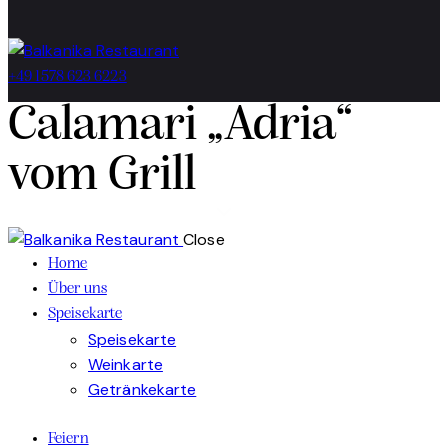
+49 1578 623 6223
Calamari „Adria“
vom Grill
Close
Home
Über uns
Speisekarte
Speisekarte
Weinkarte
Getränkekarte
Feiern