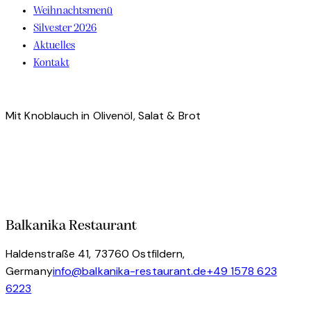
Weihnachtsmenü
Silvester 2026
Aktuelles
Kontakt
facebook-
instagram
tik-
1
tok
Mit Knoblauch in Olivenöl, Salat & Brot
Balkanika Restaurant
Haldenstraße 41, 73760 Ostfildern,
Germany
info@balkanika-restaurant.de
+49 1578 623
6223